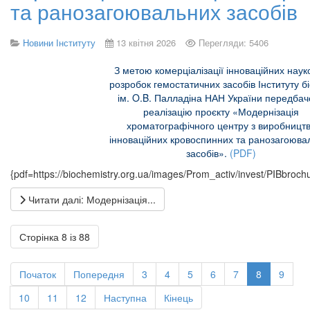
та ранозагоювальних засобів
Новини Інституту
13 квітня 2026
Перегляди: 5406
З метою комерціалізації інноваційних наук
розробок гемостатичних засобів Інституту бі
ім. O.B. Палладіна НАН України передба
реалізацію проєкту «Модернізація
хроматографічного центру з виробницт
інноваційних кровоспинних та ранозагоюва
засобів».
(PDF)
{pdf=https://biochemistry.org.ua/images/Prom_activ/invest/PIBbroc
Читати далі: Модернізація...
Сторінка 8 із 88
Початок
Попередня
3
4
5
6
7
8
9
10
11
12
Наступна
Кінець