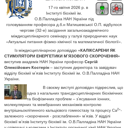
17-го квітня 2026 р. в
Інституті біохімії ім.
О.В.Палладіна НАН України під
головуванням професора д.б.н Матишевської О.П. відбулося
чергове (32-е) засідання загальноакадемічного
міждисциплінарного семінару у галузі природничих наук
«Актуальні питання фізико-хімічної та математичної біології».
Із міждисциплінарною доповіддю
«КАЛІКСАРЕНИ ЯК
СТИМУЛЯТОРИ ЕНЕРГЕТИКИ М’ЯЗОВОГО СКОРОЧЕННЯ»
виступив академік НАН України професор
Сергій
Олексійович Костерін
– заступник директора та завідувач
відділу біохімії м’язів Інституту біохімії ім. О.В.Палладіна НАН
України.
В своєму виступі доповідач підкреслив, що
одна з нагальних трансдисциплінарних біохімічних
та біофізичних проблем – з’ясування іонних,
молекулярних та мембранних механізмів контролю
2+
внутрішньоклітинного кальцієвого гомеостазу та процесу Са
-
залежного «скорочення - розслаблення» м’язів. У відділі
біохімії м’язів Інституту біохімії ім. О.В.Палладіна НАН України
у співпраці з колегами з Інституту органічної хімії НАН України