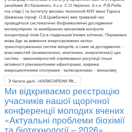
(
академік В.І.Кальченко, д.х.н. С.О.Черенок, д.х.н. Р.В.Родік
та співр.
) та Інституту високих технологій КНУ імені Тараса
Шевченка (
проф. О.В.Цимбалюк
) вже тривалий час
проводяться систематичні біофізикохімічні дослідження
молекулярних та мембранних механізмів контроля
концентрації іонів Са в гладеньком’язових клітинах. Переважно
мова йде за вивчення енергозалежних катіон-
транспортувальних систем міоцитів, а саме за дослідження: -
властивостей (ензиматичних, кінетичних, енергетичних) цих
систем; - закономірностей спрямованої регуляції їхньої
активності різноманітними ефекторами, зокрема
макроциклічними сполуками - каліксаренами; - механізму
Читати далі: «КАЛІКСАРЕНИ ЯК...
Ми відкриваємо реєстрацію
учасників нашої щорічної
конференції молодих вчених
«Актуальні проблеми біохімії
та біотехнології – 2026»,