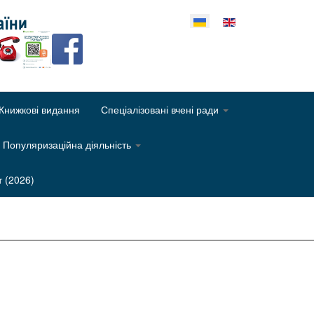
еріть свою мову
Книжкові видання
Спеціалізовані вчені ради
Популяризаційна діяльність
т (2026)