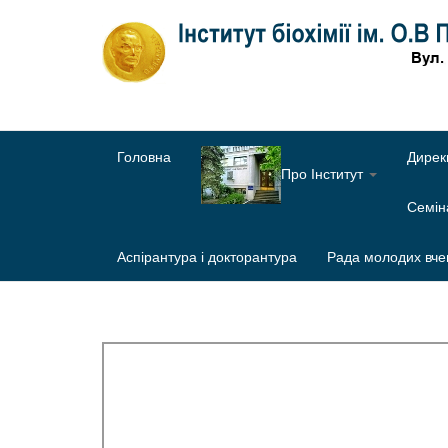
Головна
Дирек
Про Інститут
Семі
Аспірантура і докторантура
Рада молодих вче