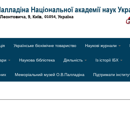
Об
ція
Українське біохімічне товариство
Наукові журнали
нари
Наукова бібліотека
Діяльність
Із історії ІБХ
них
Меморіальний музей О.В.Палладіна
Підтримати інститу