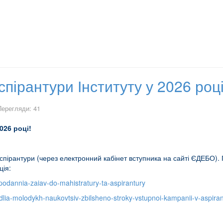
пірантури Інституту у 2026 році
Перегляди: 41
026 році!
аспірантури (через електронний кабінет вступника на сайті ЄДЕБО)
ція:
odannia-zaiav-do-mahistratury-ta-aspirantury
dlia-molodykh-naukovtsiv-zbilsheno-stroky-vstupnoi-kampanii-v-aspira