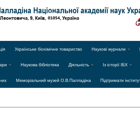
Об
ція
Українське біохімічне товариство
Наукові журнали
нари
Наукова бібліотека
Діяльність
Із історії ІБХ
них
Меморіальний музей О.В.Палладіна
Підтримати інститу