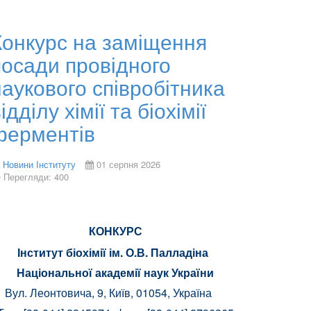
Конкурс на заміщення
посади провідного
наукового співробітника
ідділу хімії та біохімії
ферментів
Новини Інституту
01 серпня 2026
Перегляди: 400
КОНКУРС
Інститут біохімії ім. О.В. Палладіна
Національної академії наук України
Вул. Леонтовича, 9, Київ, 01054, Україна