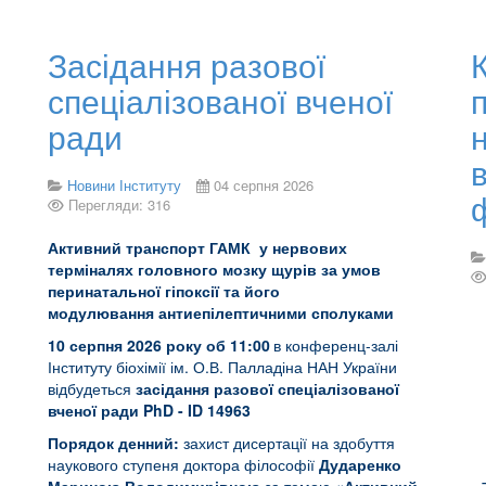
Засідання разової
спеціалізованої вченої
ради
в
Новини Інституту
04 серпня 2026
Перегляди: 316
Активний транспорт ГАМК у нервових
терміналях головного мозку щурів за умов
перинатальної гіпоксії та його
модулювання антиепілептичними сполуками
10 серпня 202
6 року об 11
:00
в конференц-залі
Інституту біохімії ім. О.В. Палладіна НАН України
відбудеться
засідання
разової спеціалізованої
вченої ради PhD
-
ID 14963
Порядок денний:
захист дисертації на здобуття
наукового ступеня доктора філософії
Дударенко