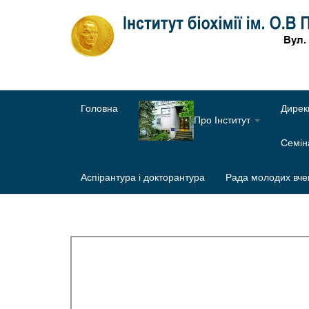
Головна
Дирек
Про Інститут
Семі
Аспірантура і докторантура
Рада молодих вче