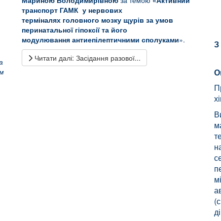
Мариною Володимирівною
за темою
«
Активний
транспорт ГАМК у нервових
терміналях головного мозку щурів за умов
перинатальної гіпоксії та його
модулювання антиепілептичними сполуками
».
З
Читати далі: Засідання разової...
а
ом
О
П
х
В
м
т
н
с
п
м
а
(
д