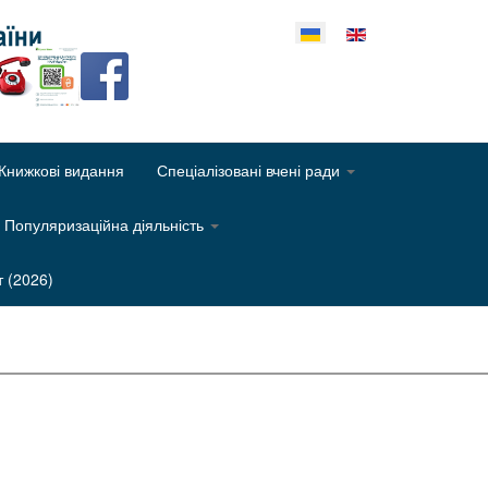
еріть свою мову
Книжкові видання
Спеціалізовані вчені ради
Популяризаційна діяльність
т (2026)