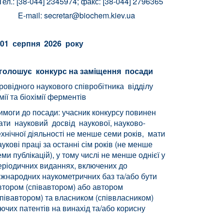
Тел.: [38-044] 2345974; факс: [38-044] 2796365
E-mail:
secretar@biochem.kiev.ua
01 серпня 2026 року
голошує конкурс на заміщення посади
ровідного наукового співробітника відділу
імії та біохімії ферментів
имоги до посади: учасник конкурсу повинен
ати науковий досвід наукової, науково-
ехнічної діяльності не менше семи років, мати
аукові праці за останні сім років (не менше
еми публікацій), у тому числі не менше однієї у
еріодичних виданнях, включених до
іжнародних наукометричних баз та/або бути
втором (співавтором) або автором
співавтором) та власником (співвласником)
іючих патентів на винахід та/або корисну