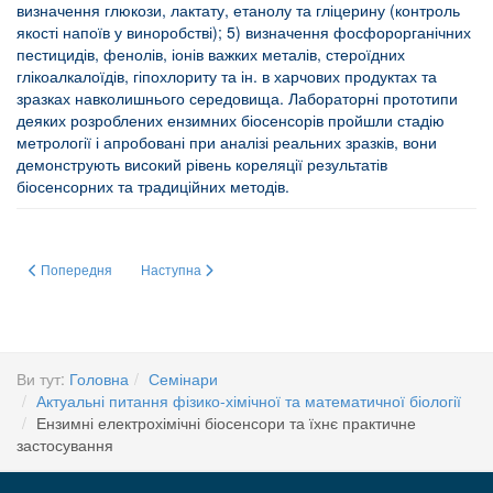
визначення глюкози, лактату, етанолу та гліцерину (контроль
якості напоїв у виноробстві); 5) визначення фосфорорганічних
пестицидів, фенолів, іонів важких металів, стероїдних
глікоалкалоїдів, гіпохлориту та ін. в харчових продуктах та
зразках навколишнього середовища. Лабораторні прототипи
деяких розроблених ензимних біосенсорів пройшли стадію
метрології і апробовані при аналізі реальних зразків, вони
демонструють високий рівень кореляції результатів
біосенсорних та традиційних методів.
Попередня стаття: Академік НАН України, доктор біологічних наук, про
Наступна стаття: Структурно-функціональні основи учас
Попередня
Наступна
Ви тут:
Головна
Семінари
Актуальні питання фізико-хімічної та математичної біології
Ензимні електрохімічні біосенсори та їхнє практичне
застосування