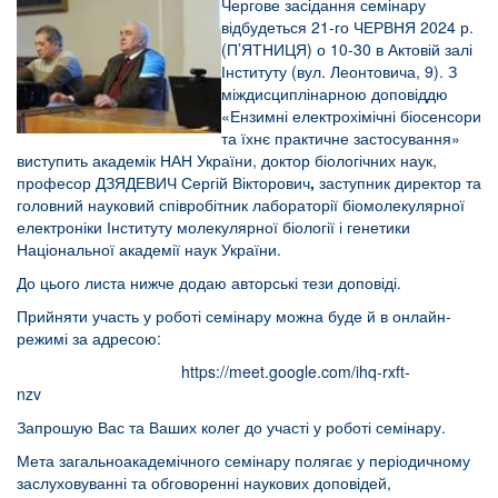
Чергове засідання семінару
відбудеться 21-го ЧЕРВНЯ 2024 р.
(П’ЯТНИЦЯ) о 10-30 в Актовій залі
Інституту (вул. Леонтовича, 9). З
міждисциплінарною доповіддю
«Ензимні електрохімічні біосенсори
та їхнє практичне застосування»
виступить академік НАН України, доктор біологічних наук,
професор ДЗЯДЕВИЧ Сергій Вікторович
,
заступник директор та
головний науковий співробітник л
абораторії біомолекулярної
електроніки
Інституту молекулярної біології і генетики
Національної академії наук України.
До цього листа нижче додаю авторські тези доповіді.
Прийняти участь у роботі семінару можна буде й в онлайн-
режимі за адресою:
https://meet.google.com/ihq-rxft-
nzv
Запрошую Вас та Ваших колег до участі у роботі семінару.
Мета загальноакадемічного семінару полягає у періодичному
заслуховуванні та обговоренні наукових доповідей,