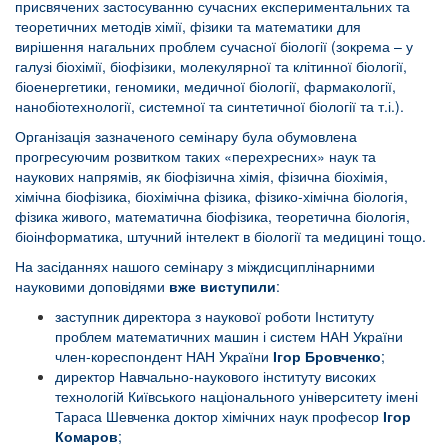
присвячених застосуванню сучасних експериментальних та
теоретичних методів хімії, фізики та математики для
вирішення нагальних проблем сучасної біології (зокрема – у
галузі біохімії, біофізики, молекулярної та клітинної біології,
біоенергетики, геномики, медичної біології, фармакології,
нанобіотехнології, системної та синтетичної біології та т.і.).
Організація зазначеного семінару була обумовлена
прогресуючим розвитком таких «перехресних» наук та
наукових напрямів, як біофізична хімія, фізична біохімія,
хімічна біофізика, біохімічна фізика, фізико-хімічна біологія,
фізика живого, математична біофізика, теоретична біологія,
біоінформатика, штучний інтелект в біології та медицині тощо.
На засіданнях нашого семінару з міждисциплінарними
науковими доповідями
вже виступили
:
заступник директора з наукової роботи Інституту
проблем математичних машин і систем НАН України
член-кореспондент НАН України
Ігор Бровченко
;
директор Навчально-наукового інституту високих
технологій Київського національного університету імені
Тараса Шевченка доктор хімічних наук професор
Ігор
Комаров
;