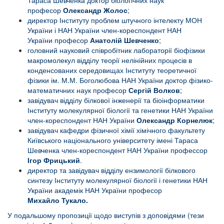
Тараса Шевченка доктор біологічних наук
професор
Олександр Жолос
;
директор Інституту проблем штучного інтелекту МОН
України і НАН України член-кореспондент НАН
України професор
Анатолій Шевченко
;
головний науковий співробітник лабораторії біофізики
макромолекул відділу теорії нелінійних процесів в
конденсованих середовищах Інституту теоретичної
фізики ім. М.М. Боголюбова НАН України доктор фізико-
математичних наук професор
Сергій Волков
;
завідувач відділу білкової інженерії та біоінформатики
Інституту молекулярної біології та генетики НАН України
член-кореспондент НАН України
Олександр Корнелюк
;
завідувач кафедри фізичної хімії хімічного факультету
Київського національного університету імені Тараса
Шевченка член-кореспондент НАН України профессор
Ігор Фрицький
.
директор та завідувач відділу ензимології білкового
синтезу Інституту молекулярної біології і генетики НАН
України академік НАН України професор
Михайло
Тукало.
У подальшому пропозиції щодо виступів з доповідями (тези