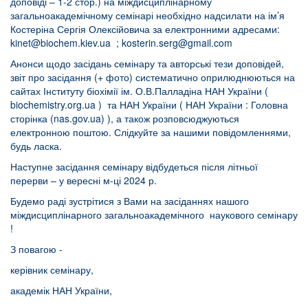
доповіді – 1-2 стор.) на міждисциплінарному
загальноакадемічному семінарі необхідно надсилати на ім’я
Костеріна Сергія Олексійовича за електронними адресами:
kinet@biochem.kiev.ua
;
kosterin.serg@gmail.com
Анонси щодо засідань семінару та авторські тези доповідей,
звіт про засідання (+ фото) систематично оприлюднюються на
сайтах Інституту біохімії ім. О.В.Палладіна НАН України (
biochemistry.org.ua
) та НАН України (
НАН України : Головна
сторінка (nas.gov.ua)
), а також розповсюджуються
електронною поштою. Слідкуйте за нашими повідомленнями,
будь ласка.
Наступне засідання семінару відбудеться після літньої
перерви – у вересні м-ці 2024 р.
Будемо раді зустрітися з Вами на засіданнях нашого
міждисциплінарного загальноакадемічного наукового семінару
!
З повагою -
керівник семінару,
академік НАН України,