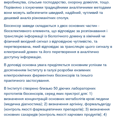
виробництва, сільське господарство, охорону довкілля, тощо.
Порівняно з існуючими традиційними аналітичними методами
вони можуть забезпечити швидкий, надійний, чутливий та
дешевий аналіз різноманітних сполук.
Біосенсор завжди складається з двох основних частин -
біоселективного елемента, що відповідає за розпізнавання і
трансляцію інформації із біологічного домену в хімічний чи
фізичний вихідний сигнал з відповідною чутливістю, та
перетворювача, який відповідає за трансляцію цього сигналу в
електричний домен та його перетворення в аналітично
доступну інформацію.
В доповіді основна увага приділяється основним успіхам та
досягненням Інституту в галузі розробки ензимних
електрохімічних ферментних біосенсорів та їхнього
практичного застосування.
В Інституті створено близько 50 діючих лабораторних
прототипів біосенсорів, серед яких пристрої для: 1)
визначення концентрацій основних метаболітів крові людини
(медична діагностика); 2) визначення аргініну, формальдегіду
(контроль якості фармацевтичних препаратів); 3) визначення
основних сахаридів (контроль якості харчових продуктів); 4)