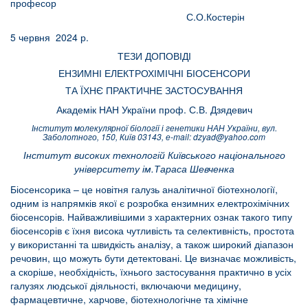
професор
С.О.Костерін
5 червня 2024 р.
ТЕЗИ ДОПОВІДІ
ЕНЗИМНІ ЕЛЕКТРОХІМІЧНІ БІОСЕНСОРИ
ТА ЇХНЄ ПРАКТИЧНЕ ЗАСТОСУВАННЯ
Академік НАН України проф. С.В. Дзядевич
Інститут молекулярної біології і генетики НАН України, вул.
Заболотного, 150, Київ 03143, е-mail:
dzyad
@
yahoo
.
com
Інститут високих технологій Київського національного
університету ім.Тараса Шевченка
Біосенсорика – це новітня галузь аналітичної біотехнології,
одним із напрямків якої є розробка ензимних електрохімічних
біосенсорів. Найважливішими з характерних ознак такого типу
біосенсорів є їхня висока чутливість та селективність, простота
у використанні та швидкість аналізу, а також широкий діапазон
речовин, що можуть бути детектовані. Це визначає можливість,
а скоріше, необхідність, їхнього застосування практично в усіх
галузях людської діяльності, включаючи медицину,
фармацевтичне, харчове, біотехнологічне та хімічне