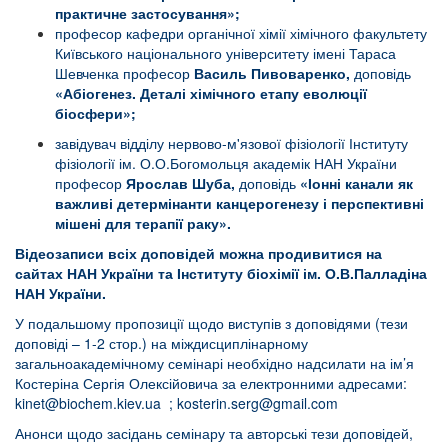
практичне застосування»;
професор кафедри органічної хімії хімічного факультету
Київського національного університету імені Тараса
Шевченка професор
Василь Пивоваренко,
доповідь
«А
біогенез. Деталі хімічного етапу еволюції
біосфери»;
завідувач відділу нервово-м'язової фізіології Інституту
фізіології ім. О.О.Богомольця академік НАН України
професор
Ярослав Шуба,
доповідь
«Іонні канали як
важливі детермінанти канцерогенезу і перспективні
мішені для терапії раку».
Відеозаписи всіх доповідей можна продивитися на
сайтах НАН України та Інституту біохімії ім. О.В.Палладіна
НАН України.
У подальшому пропозиції щодо виступів з доповідями (тези
доповіді – 1-2 стор.) на міждисциплінарному
загальноакадемічному семінарі необхідно надсилати на ім’я
Костеріна Сергія Олексійовича за електронними адресами:
kinet@biochem.kiev.ua
;
kosterin.serg@gmail.com
Анонси щодо засідань семінару та авторські тези доповідей,