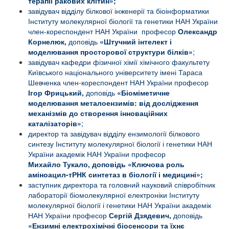
терапії ракових клітин»
;
завідувач відділу білкової інженерії та біоінформатики
Інституту молекулярної біології та генетики НАН України
член-кореспондент НАН України професор
Олександр
Корнелюк,
доповідь
«
Штучний інтелект і
моделювання просторової структури білків
»
;
завідувач кафедри фізичної хімії хімічного факультету
Київського національного університету імені Тараса
Шевченка член-кореспондент НАН України професор
Ігор Фрицький,
доповідь
«
Біоміметичне
моделювання металоензимів: від дослідження
механізмів до створення інноваційних
каталізаторів
»
;
директор та завідувач відділу ензимології білкового
синтезу Інституту молекулярної біології і генетики НАН
України академік НАН України професор
Михайло
Тукало, доповідь «
Ключова роль
аміноацил-тРНК синтетаз в біології і медицині
»;
заступник директора та головний науковий співробітник
л
абораторії біомолекулярної електроніки
Інституту
молекулярної біології і генетики
НАН України академік
НАН України професор
Сергій Дзядевич,
доповідь
«Ензимні електрохімічні біосенсори та їхнє