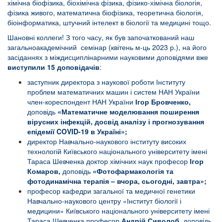
хімічна біофізика, біохімічна фізика, фізико-хімічна біологія,
фізика живого, математична біофізика, теоретична біологія,
біоінформатика, штучний інтелект в біології та медицині тощо.
Шановні коллеги! З того часу, як був започаткований наш
загальноакадемічний семінар (квітень м-ць 2023 р.), на його
засіданнях з міждисциплінарними науковими доповідями вже
виступили 15 доповідачів
:
заступник директора з наукової роботи Інституту
проблем математичних машин і систем НАН України
член-кореспондент НАН України
Ігор Бровченко,
доповідь
«Математичне моделювання поширення
вірусних інфекцій, досвід аналізу і прогнозування
епідемії COVID-19 в Україні»
;
директор Навчально-наукового інституту високих
технологій Київського національного університету імені
Тараса Шевченка доктор хімічних наук професор
Ігор
Комаров,
доповідь
«Фотофармакологія та
фотодинамічна терапія – вчора, сьогодні, завтра»;
професор кафедри загальної та медичної генетики
Навчально-наукового центру «Інститут біології і
медицини» Київського національного університету імені
Тараса Шевченка професор
Андрій Сиволоб,
доповідь