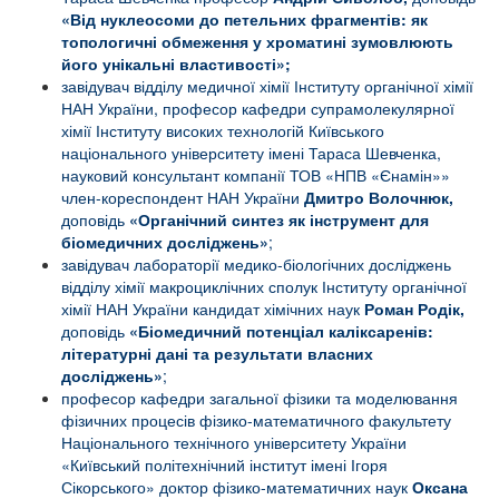
«Від нуклеосоми до петельних фрагментів: як
топологичні обмеження у хроматині зумовлюють
його унікальні властивості»;
завідувач відділу медичної хімії Інституту органічної хімії
НАН України, професор кафедри супрамолекулярної
хімії Інституту високих технологій Київського
національного університету імені Тараса Шевченка,
науковий консультант компанії ТОВ «НПВ «Єнамін»»
член-кореспондент НАН України
Дмитро Волочнюк,
доповідь
«Органічний синтез як інструмент для
біомедичних досліджень»
;
завідувач лабораторії медико-біологічних досліджень
відділу хімії макроциклічних сполук Інституту органічної
хімії НАН України кандидат хімічних наук
Роман Родік,
доповідь
«
Біомедичний потенціал каліксаренів:
літературні дані та результати власних
досліджень
»
;
професор кафедри загальної фізики та моделювання
фізичних процесів фізико-математичного факультету
Національного технічного університету України
«Київський політехнічний інститут імені Ігоря
Сікорського» доктор фізико-математичних наук
Оксана