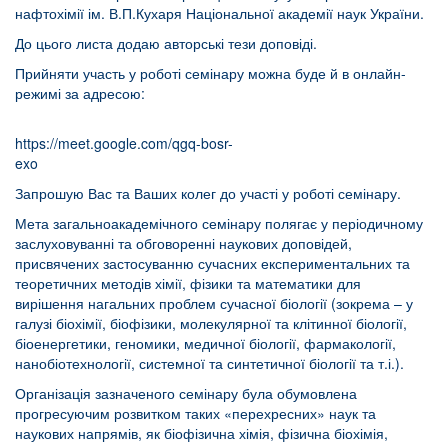
нафтохімії ім. В.П.Кухаря Національної академії наук України.
До цього листа додаю авторські тези доповіді.
Прийняти участь у роботі семінару можна буде й в онлайн-
режимі за адресою:
https://meet.google.com/qgq-bosr-
exo
Запрошую Вас та Ваших колег до участі у роботі семінару.
Мета загальноакадемічного семінару полягає у періодичному
заслуховуванні та обговоренні наукових доповідей,
присвячених застосуванню сучасних експериментальних та
теоретичних методів хімії, фізики та математики для
вирішення нагальних проблем сучасної біології (зокрема – у
галузі біохімії, біофізики, молекулярної та клітинної біології,
біоенергетики, геномики, медичної біології, фармакології,
нанобіотехнології, системної та синтетичної біології та т.і.).
Організація зазначеного семінару була обумовлена
прогресуючим розвитком таких «перехресних» наук та
наукових напрямів, як біофізична хімія, фізична біохімія,