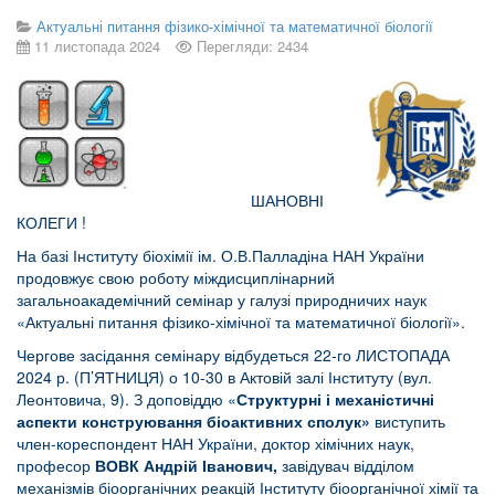
Актуальні питання фізико-хімічної та математичної біології
11 листопада 2024
Перегляди: 2434
ШАНОВНІ
КОЛЕГИ !
На базі Інституту біохімії ім. О.В.Палладіна НАН України
продовжує свою роботу міждисциплінарний
загальноакадемічний семінар у галузі природничих наук
«Актуальні питання фізико-хімічної та математичної біології».
Чергове засідання семінару відбудеться 22-го ЛИСТОПАДА
2024 р. (П’ЯТНИЦЯ) о 10-30 в Актовій залі Інституту (вул.
Леонтовича, 9). З доповіддю «
Структурні і механістичні
аспекти конструювання біоактивних сполук»
виступить
член-кореспондент НАН України, доктор хімічних наук,
професор
ВОВК Андрій Іванович,
завідувач відділом
механізмів біоорганічних реакцій Інституту біоорганічної хімії та