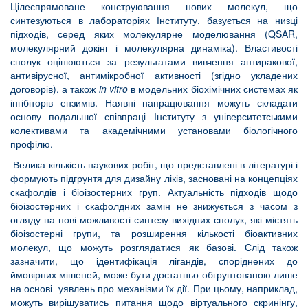
Цілеспрямоване конструювання нових молекул, що
синтезуються в лабораторіях Інституту, базується на низці
підходів, серед яких молекулярне моделювання (QSAR,
молекулярний докінг і молекулярна динаміка). Властивості
сполук оцінюються за результатами вивчення антиракової,
антивірусної, антимікробної активності (згідно укладених
договорів), а також
in
vitro
в модельних біохімічних системах як
інгібіторів ензимів. Наявні напрацювання можуть складати
основу подальшої співпраці Інституту з університетськими
колективами та академічними установами біологічного
профілю.
Велика кількість наукових робіт, що представлені в літературі і
формують підгрунтя для дизайну ліків, засновані на концепціях
скафолдів і біоізостерних груп. Актуальність підходів щодо
біоізостерних і скафолдних замін не знижується з часом з
огляду на нові можливості синтезу вихідних сполук, які містять
біоізостерні групи, та розширення кількості біоактивних
молекул, що можуть розглядатися як базові. Слід також
зазначити, що ідентифікація лігандів, споріднених до
ймовірних мішеней, може бути достатньо обгрунтованою лише
на основі уявлень про механізми їх дії. При цьому, наприклад,
можуть вирішуватись питання щодо віртуального скринінгу,