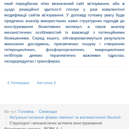
який передбачає чітко визначений сайт зв’язування, або ж
щодо реакційної здатності сполук у разі ковалентної
модифікації сайтів зв’язування. У доповіді головну увагу буде
приділено аналізу використаних нами структурних підходів до
конструювання біоактивних молекул, а також аналізу
механістичних особливостей їх взаємодії з потенційними
біомішенями. Серед іншого, обговорюватимуться результати
виконаних досліджень, присвячених пошуку і створенню
гетероциклічних, фосфороорганічних, макроциклічних
інгібіторів деяких терапевтично важливих гідролаз,
оксидоредуктаз і трансфераз.
Попередня стаття: Структурні і механістичні аспекти конструювання біоа
Наступна стаття: Про діяльність міждисциплінарного заг
Попередня
Наступна
Ви тут:
Головна
Семінари
Актуальні питання фізико-хімічної та математичної біології
Структурні і механістичні аспекти конструювання
біоактивних сполук - ВОВК А. І.