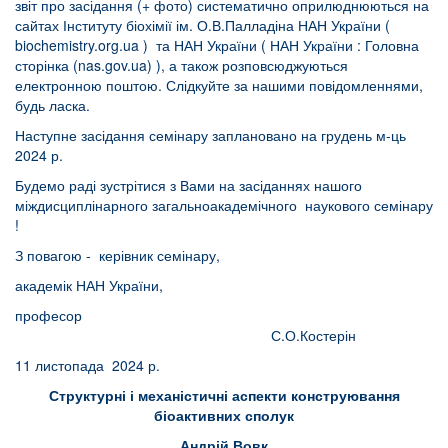
звіт про засідання (+ фото) систематично оприлюднюються на
сайтах Інституту біохімії ім. О.В.Палладіна НАН України (
biochemistry.org.ua
) та НАН України (
НАН України : Головна
сторінка (nas.gov.ua)
), а також розповсюджуються
електронною поштою. Слідкуйте за нашими повідомленнями,
будь ласка.
Наступне засідання семінару заплановано на грудень м-ць
2024 р.
Будемо раді зустрітися з Вами на засіданнях нашого
міждисциплінарного загальноакадемічного наукового семінару
!
З повагою - керівник семінару,
академік НАН України,
професор
С.О.Костерін
11 листопада 2024 р.
Структурні і механістичні аспекти конструювання
біоактивних сполук
Андрій Вовк