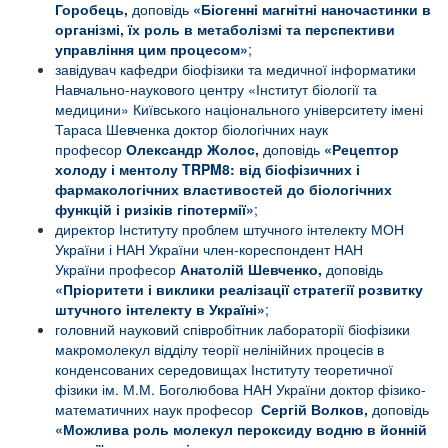
Горобець,
доповідь
«Біогенні магнітні наночастинки в
організмі, їх роль в метаболізмі та перспективи
управління цим процесом»
;
завідувач кафедри біофізики та медичної інформатики
Навчально-наукового центру «Інститут біології та
медицини» Київського національного університету імені
Тараса Шевченка доктор біологічних наук
професор
Олександр Жолос,
доповідь
«
Рецептор
холоду і ментолу
TRPM
8: від біофізичних і
фармакологічних властивостей до біологічних
функцій і ризіків гіпотермії»
;
директор Інституту проблем штучного інтелекту МОН
України і НАН України член-кореспондент НАН
України професор
Анатолій Шевченко,
доповідь
«
Пріоритети і виклики реалізації стратегії розвитку
штучного інтелекту в Україні»
;
головний науковий співробітник лабораторії біофізики
макромолекул відділу теорії нелінійних процесів в
конденсованих середовищах Інституту теоретичної
фізики ім. М.М. Боголюбова НАН України доктор фізико-
математичних наук професор
Сергій Волков,
доповідь
«
Можлива роль молекул пероксиду водню в йонній