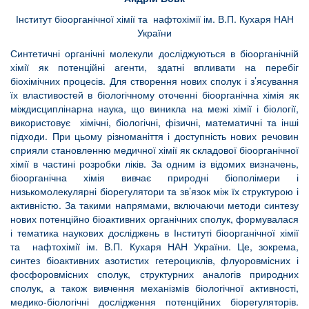
Інститут біоорганічної хімії та нафтохімії ім. В.П. Кухаря НАН
України
Синтетичні органічні молекули досліджуються в біоорганічній
хімії як потенційні агенти, здатні впливати на перебіг
біохімічних процесів. Для створення нових сполук і з’ясування
їх властивостей в біологічному оточенні біоорганічна хімія як
міждисциплінарна наука, що виникла на межі хімії і біології,
використовує хімічні, біологічні, фізичні, математичні та інші
підходи. При цьому різноманіття і доступність нових речовин
сприяли становленню медичної хімії як складової біоорганічної
хімії в частині розробки ліків. За одним із відомих визначень,
біоорганічна хімія вивчає природні біополімери і
низькомолекулярні біорегулятори та зв’язок між їх структурою і
активністю. За такими напрямами, включаючи методи синтезу
нових потенційно біоактивних органічних сполук, формувалася
і тематика наукових досліджень в Інституті біоорганічної хімії
та нафтохімії ім. В.П. Кухаря НАН України. Це, зокрема,
синтез біоактивних азотистих гетероциклів, флуоровмісних і
фосфоровмісних сполук, структурних аналогів природних
сполук, а також вивчення механізмів біологічної активності,
медико-біологічні дослідження потенційних біорегуляторів.