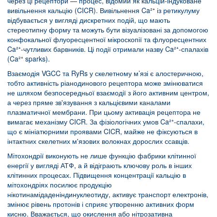
через ці рецептори — процес, відомий як кальцій-індуковане
вивільнення кальцію (CICR). Вивільнення Ca²⁺ із ретикулуму
відбувається у вигляді дискретних подій, що мають
стереотипну форму та можуть бути візуалізовані за допомогою
конфокальної флуоресцентної мікроскопії та флуоресцентних
Ca²⁺-чутливих барвників. Ці події отримали назву Ca²⁺-спалахів
(Ca²⁺ sparks).
Взаємодія VGCC та RyRs у скелетному м’язі є алостеричною,
тобто активність ріанодинового рецептора може змінюватися
не шляхом безпосередньої взаємодії з його активним центром,
а через пряме зв'язування з кальцієвими каналами
плазматичної мембрани. При цьому активація рецептора не
вимагає механізму CICR. За фізіологічних умов Ca²⁺-спалахи,
що є мініатюрними проявами CICR, майже не фіксуються в
інтактних скелетних м'язових волокнах дорослих ссавців.
Мітохондрії виконують не лише функцію фабрики клітинної
енергії у вигляді АТФ, а й відіграють ключову роль в інших
клітинних процесах. Підвищення концентрації кальцію в
мітохондріях посилює продукцію
нікотинамідаденіндинуклеотиду, активує транспорт електронів,
змінює рівень протонів і сприяє утворенню активних форм
кисню. Вважається, що окислення або нітрозативна