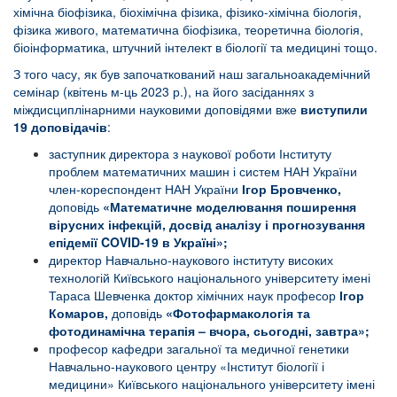
хімічна біофізика, біохімічна фізика, фізико-хімічна біологія,
фізика живого, математична біофізика, теоретична біологія,
біоінформатика, штучний інтелект в біології та медицині тощо.
З того часу, як був започаткований наш загальноакадемічний
семінар (квітень м-ць 2023 р.), на його засіданнях з
міждисциплінарними науковими доповідями вже
виступили
19 доповідачів
:
заступник директора з наукової роботи Інституту
проблем математичних машин і систем НАН України
член-кореспондент НАН України
Ігор Бровченко,
доповідь
«Математичне моделювання поширення
вірусних інфекцій, досвід аналізу і прогнозування
епідемії COVID-19 в Україні»
;
директор Навчально-наукового інституту високих
технологій Київського національного університету імені
Тараса Шевченка доктор хімічних наук професор
Ігор
Комаров,
доповідь
«Фотофармакологія та
фотодинамічна терапія – вчора, сьогодні, завтра»;
професор кафедри загальної та медичної генетики
Навчально-наукового центру «Інститут біології і
медицини» Київського національного університету імені