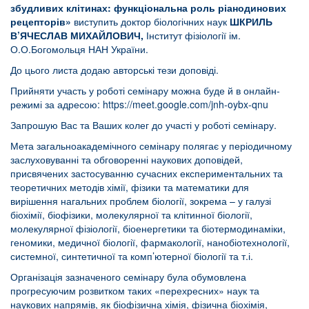
збудливих клітинах: функціональна роль ріанодинових
рецепторів»
виступить доктор біологічних наук
ШКРИЛЬ
В’ЯЧЕСЛАВ МИХАЙЛОВИЧ,
Інститут фізіології ім.
О.О.Богомольця НАН України.
До цього листа додаю авторські тези доповіді.
Прийняти участь у роботі семінару можна буде й в онлайн-
режимі за адресою:
https://meet.google.com/jnh-oybx-qnu
Запрошую Вас та Ваших колег до участі у роботі семінару.
Мета загальноакадемічного семінару полягає у періодичному
заслуховуванні та обговоренні наукових доповідей,
присвячених застосуванню сучасних експериментальних та
теоретичних методів хімії, фізики та математики для
вирішення нагальних проблем біології, зокрема – у галузі
біохімії, біофізики, молекулярної та клітинної біології,
молекулярної фізіології, біоенергетики та біотермодинаміки,
геномики, медичної біології, фармакології, нанобіотехнології,
системної, синтетичної та комп’ютерної біології та т.і.
Організація зазначеного семінару була обумовлена
прогресуючим розвитком таких «перехресних» наук та
наукових напрямів, як біофізична хімія, фізична біохімія,