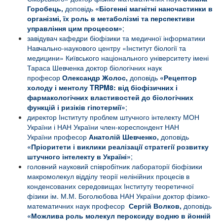
Горобець,
доповідь
«Біогенні магнітні наночастинки в
організмі, їх роль в метаболізмі та перспективи
управління цим процесом»
;
завідувач кафедри біофізики та медичної інформатики
Навчально-наукового центру «Інститут біології та
медицини» Київського національного університету імені
Тараса Шевченка доктор біологічних наук
професор
Олександр Жолос,
доповідь
«
Рецептор
холоду і ментолу
TRPM
8: від біофізичних і
фармакологічних властивостей до біологічних
функцій і ризіків гіпотермії»
;
директор Інституту проблем штучного інтелекту МОН
України і НАН України член-кореспондент НАН
України професор
Анатолій Шевченко,
доповідь
«
Пріоритети і виклики реалізації стратегії розвитку
штучного інтелекту в Україні»
;
головний науковий співробітник лабораторії біофізики
макромолекул відділу теорії нелінійних процесів в
конденсованих середовищах Інституту теоретичної
фізики ім. М.М. Боголюбова НАН України доктор фізико-
математичних наук професор
Сергій Волков,
доповідь
«
Можлива роль молекул пероксиду водню в йонній