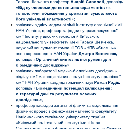
Тараса Шевченка професор
Андрій Сиволоб,
доповідь
«Від нуклеосоми до петельних фрагментів: як
топологичні обмеження у хроматині зумовлюють
його унікальні властивості»;
завідувач відділу медичної хімії Інституту органічної хімії
НАН України, професор кафедри супрамолекулярної
хімії Інституту високих технологій Київського
національного університету імені Тараса Шевченка,
науковий консультант компанії ТОВ «НПВ «Єнамін»»
член-кореспондент НАН України
Дмитро Волочнюк,
доповідь
«Органічний синтез як інструмент для
біомедичних досліджень»
;
завідувач лабораторії медико-біологічних досліджень
відділу хімії макроциклічних сполук Інституту органічної
хімії НАН України кандидат хімічних наук
Роман Родік,
доповідь
«
Біомедичний потенціал каліксаренів:
літературні дані та результати власних
досліджень
»
;
професор кафедри загальної фізики та моделювання
фізичних процесів фізико-математичного факультету
Національного технічного університету України
«Київський політехнічний інститут імені Ігоря
Сікорського» доктор фізико-математичних наук
Оксана