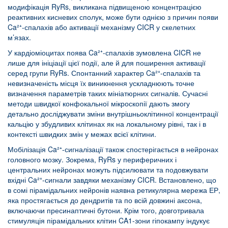
модифікація RyRs, викликана підвищеною концентрацією
реактивних кисневих сполук, може бути однією з причин появи
Ca²⁺-спалахів або активації механізму CICR у скелетних
м’язах.
У кардіоміоцитах поява Ca²⁺-спалахів зумовлена CICR не
лише для ініціації цієї події, але й для поширення активації
серед групи RyRs. Спонтанний характер Ca²⁺-спалахів та
невизначеність місця їх виникнення ускладнюють точне
визначення параметрів таких мініатюрних сигналів. Сучасні
методи швидкої конфокальної мікроскопії дають змогу
детально досліджувати зміни внутрішньоклітинної концентрації
кальцію у збудливих клітинах як на локальному рівні, так і в
контексті швидких змін у межах всієї клітини.
Мобілізація Ca²⁺-сигналізації також спостерігається в нейронах
головного мозку. Зокрема, RyRs у периферичних і
центральних нейронах можуть підсилювати та подовжувати
вхідні Ca²⁺-сигнали завдяки механізму CICR. Встановлено, що
в сомі пірамідальних нейронів наявна ретикулярна мережа ЕР,
яка простягається до дендритів та по всій довжині аксона,
включаючи пресинаптичні бутони. Крім того, довготривала
стимуляція пірамідальних клітин CA1-зони гіпокампу індукує