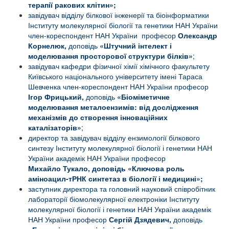
терапії ракових клітин»
;
завідувач відділу білкової інженерії та біоінформатики
Інституту молекулярної біології та генетики НАН України
член-кореспондент НАН України професор
Олександр
Корнелюк,
доповідь
«
Штучний інтелект і
моделювання просторової структури білків
»
;
завідувач кафедри фізичної хімії хімічного факультету
Київського національного університету імені Тараса
Шевченка член-кореспондент НАН України професор
Ігор Фрицький,
доповідь
«
Біоміметичне
моделювання металоензимів: від дослідження
механізмів до створення інноваційних
каталізаторів
»
;
директор та завідувач відділу ензимології білкового
синтезу Інституту молекулярної біології і генетики НАН
України академік НАН України професор
Михайло
Тукало, доповідь «
Ключова роль
аміноацил-тРНК синтетаз в біології і медицині
»;
заступник директора та головний науковий співробітник
л
абораторії біомолекулярної електроніки
Інституту
молекулярної біології і генетики
НАН України академік
НАН України професор
Сергій Дзядевич,
доповідь