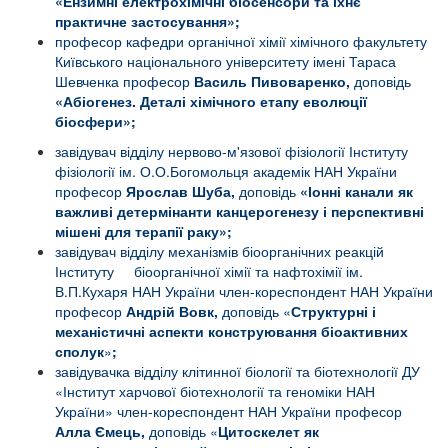
«Ензимні електрохімічні біосенсори та їхнє
практичне застосування»;
професор кафедри органічної хімії хімічного факультету
Київського національного університету імені Тараса
Шевченка професор
Василь Пивоваренко,
доповідь
«А
біогенез. Деталі хімічного етапу еволюції
біосфери»;
завідувач відділу нервово-м'язової фізіології Інституту
фізіології ім. О.О.Богомольця академік НАН України
професор
Ярослав Шуба,
доповідь
«Іонні канали як
важливі детермінанти канцерогенезу і перспективні
мішені для терапії раку»;
завідувач відділу механізмів біоорганічних реакцій
Інституту біоорганічної хімії та нафтохімії ім.
В.П.Кухаря НАН України член-кореспондент НАН України
професор
Андрій Вовк,
доповідь «
Структурні і
механістичні аспекти конструювання біоактивних
сполук
»
;
завідувачка відділу клітинної біології та біотехнології ДУ
«Інститут харчової біотехнології та геноміки НАН
України» член-кореспондент НАН України професор
Алла Ємець,
доповідь «
Цитоскелет як