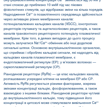
стані спокою до приблизно 10 мкМ під час пікових
фізіологічних стимулів, що відображає зміни на кілька порядків.
Надходження Ca²⁺ із позаклітинного середовища здійснюється
через активацію різних мембранних каналів:
потенціалзалежних кальцієвих каналів (VGCC), іонотропних
рецепторів глутамату та ацетилхолінових рецепторів, а також
каналів транзієнтного рецепторного потенціалу плазматичної
мембрани. Крім того, в деяких випадках до цього процесу
можуть залучатися Na⁺/Ca²⁺-обмінник або інші додаткові
сигнальні шляхи. Основною внутрішньоклітинною органелою,
що сприймає і обробляє кальцієві сигнали, які надходять від
кальцієвих каналів плазматичної мембрани, є
ендоплазматичний ретикулум (ЕР); у м'язових волокнах —
саркоплазматичний ретикулум (СР).
Ріанодинові рецептори (RyRs) — це клас кальцієвих каналів,
розташованих усередині клітини на мембрані ЕР або СР.
Активність RyRs регулюється різними факторами, зокрема
змінами концентрації кальцію, фосфорилюванням, а також
взаємодією з іншими білками. Ріанодинові рецептори чутливі
до внутрішньоклітинного кальцію, тому підвищення його
концентрації в цитозолі може стимулювати вивільнення Ca²⁺