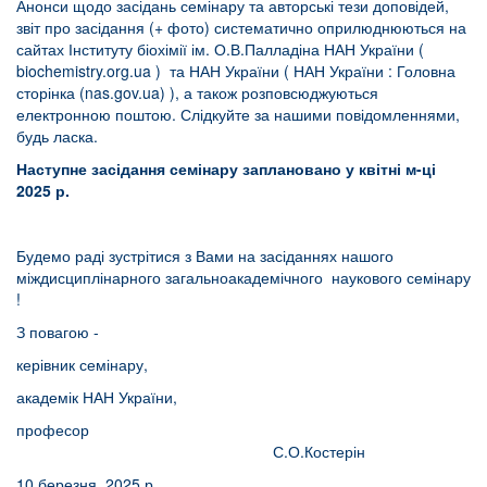
Анонси щодо засідань семінару та авторські тези доповідей,
звіт про засідання (+ фото) систематично оприлюднюються на
сайтах Інституту біохімії ім. О.В.Палладіна НАН України (
biochemistry.org.ua
) та НАН України (
НАН України : Головна
сторінка (nas.gov.ua)
), а також розповсюджуються
електронною поштою. Слідкуйте за нашими повідомленнями,
будь ласка.
Наступне засідання семінару заплановано у квітні м-ці
2025 р.
Будемо раді зустрітися з Вами на засіданнях нашого
міждисциплінарного загальноакадемічного наукового семінару
!
З повагою -
керівник семінару,
академік НАН України,
професор
С.О.Костерін
10 березня 2025 р.