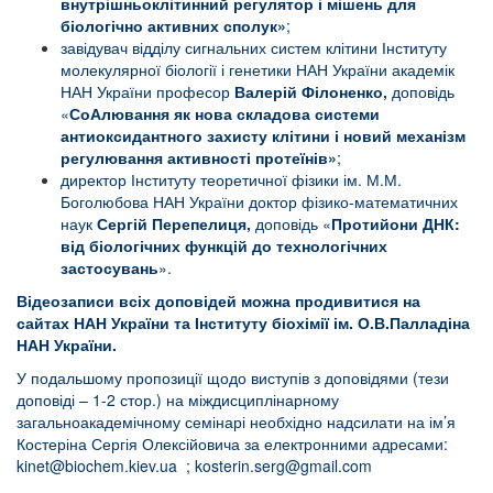
внутрішньоклітинний регулятор і мішень для
біологічно активних сполук»
;
завідувач відділу сигнальних систем клітини Інституту
молекулярної біології і генетики НАН України академік
НАН України професор
Валерій Філоненко,
доповідь
«
СоАлювання як нова складова системи
антиоксидантного захисту клітини і новий механізм
регулювання активності протеїнів»
;
директор Інституту теоретичної фізики ім. М.М.
Боголюбова НАН України доктор фізико-математичних
наук
Сергій
Перепелиця,
доповідь «
Протийони ДНК:
від біологічних функцій до технологічних
застосувань
».
Відеозаписи всіх доповідей можна продивитися на
сайтах НАН України та Інституту біохімії ім. О.В.Палладіна
НАН України.
У подальшому пропозиції щодо виступів з доповідями (тези
доповіді – 1-2 стор.) на міждисциплінарному
загальноакадемічному семінарі необхідно надсилати на ім’я
Костеріна Сергія Олексійовича за електронними адресами:
kinet@biochem.kiev.ua
;
kosterin.serg@gmail.com