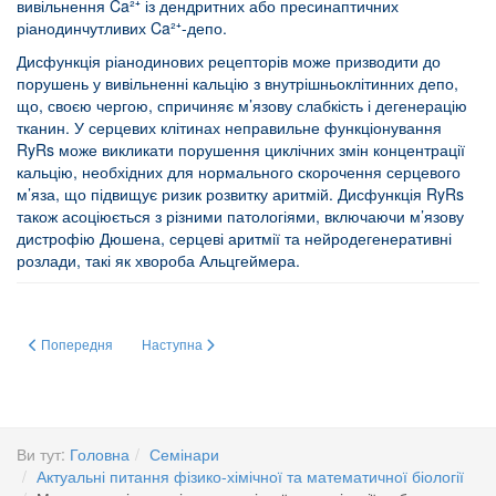
вивільнення Ca²⁺ із дендритних або пресинаптичних
ріанодинчутливих Ca²⁺-депо.
Дисфункція ріанодинових рецепторів може призводити до
порушень у вивільненні кальцію з внутрішньоклітинних депо,
що, своєю чергою, спричиняє м’язову слабкість і дегенерацію
тканин. У серцевих клітинах неправильне функціонування
RyRs може викликати порушення циклічних змін концентрації
кальцію, необхідних для нормального скорочення серцевого
м’яза, що підвищує ризик розвитку аритмій. Дисфункція RyRs
також асоціюється з різними патологіями, включаючи м’язову
дистрофію Дюшена, серцеві аритмії та нейродегенеративні
розлади, такі як хвороба Альцгеймера.
Попередня стаття: Молекулярні механізми кальцієвої сигналізації в збу
Наступна стаття: Протийони ДНК: від біологічних функ
Попередня
Наступна
Ви тут:
Головна
Семінари
Актуальні питання фізико-хімічної та математичної біології