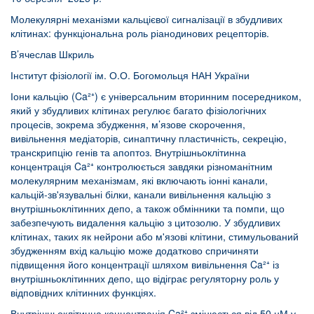
Молекулярні механізми кальцієвої сигналізації в збудливих
клітинах: функціональна роль ріанодинових рецепторів.
В’ячеслав Шкриль
Інститут фізіології ім. О.О. Богомольця НАН України
Іони кальцію (Ca²⁺) є універсальним вторинним посередником,
який у збудливих клітинах регулює багато фізіологічних
процесів, зокрема збудження, м’язове скорочення,
вивільнення медіаторів, синаптичну пластичність, секрецію,
транскрипцію генів та апоптоз. Внутрішньоклітинна
концентрація Ca²⁺ контролюється завдяки різноманітним
молекулярним механізмам, які включають іонні канали,
кальцій-зв'язувальні білки, канали вивільнення кальцію з
внутрішньоклітинних депо, а також обмінники та помпи, що
забезпечують видалення кальцію з цитозолю. У збудливих
клітинах, таких як нейрони або м'язові клітини, стимульований
збудженням вхід кальцію може додатково спричиняти
підвищення його концентрації шляхом вивільнення Ca²⁺ із
внутрішньоклітинних депо, що відіграє регуляторну роль у
відповідних клітинних функціях.
Внутрішньоклітинна концентрація Ca²⁺ змінюється від 50 нМ у