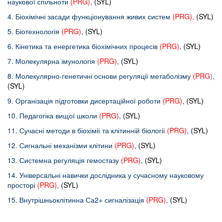
наукової спільноти
(PRG)
,
(SYL)
4. Біохімічні засади функціонування живих систем
(
PRG
),
(SYL)
5. Біотехнологія
(PRG)
,
(SYL)
6. Кінетика та енергетика біохімічних процесів
(PRG)
,
(SYL)
7. Молекулярна імунологія
(PRG)
,
(SYL)
8. Молекулярно-генетичні основи регуляції метаболізму
(PRG
)
,
(SYL)
9. Організація підготовки дисертаційної роботи
(PRG)
,
(SYL)
10. Педагогіка вищої школи
(PRG)
,
(SYL)
11. Сучасні методи в біохімії та клітинній біології
(PRG)
,
(SYL)
12. Сигнальні механізми клітини
(PRG)
,
(SYL)
13. Системна регуляція гемостазу
(PRG)
,
(SYL)
14. Універсальні навички дослідника у сучасному науковому
просторі
(PRG)
,
(SYL)
15. Внутрішньоклітинна Са2+ сигналізація
(PRG)
,
(SYL)